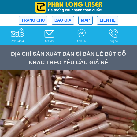
TRANG CHỦ
BÁO GIÁ
MAP
LIÊN HỆ
Zalo 24/24
Gửi Mail
Chat Fb
Tổng đài
ĐỊA CHỈ SẢN XUẤT BÁN SỈ BÁN LẺ BÚT GỖ
KHẮC THEO YÊU CẦU GIÁ RẺ