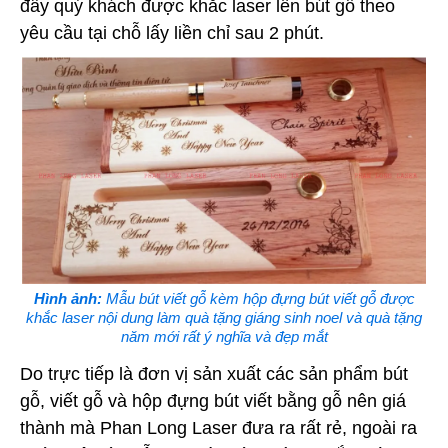
đây quý khách được khắc laser lên bút gỗ theo
yêu cầu tại chỗ lấy liền chỉ sau 2 phút.
Hình ảnh:
Mẫu bút viết gỗ kèm hộp đựng bút viết gỗ được
khắc laser nội dung làm quà tặng giáng sinh noel và quà tặng
năm mới rất ý nghĩa và đẹp mắt
Do trực tiếp là đơn vị sản xuất các sản phẩm bút
gỗ, viết gỗ và hộp đựng bút viết bằng gỗ nên giá
thành mà Phan Long Laser đưa ra rất rẻ, ngoài ra