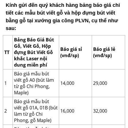
Kính gửi đến quý khách hàng bảng báo giá chi
tiết các mẫu bút viết gỗ và hộp đựng bút viết
bằng gỗ tại xưởng gia công PLVN, cụ thể như
sau:
Bảng Báo Giá Bút
Gỗ, Viết Gỗ, Hộp
Báo giá sỉ
Báo giá lẻ
TT
đựng Bút Viết Gỗ
(vnđ/sp)
(vnđ/sp)
khắc Laser nội
dung miễn phí
Báo giá mẫu bút
viết gỗ A0 (bút làm
1
14,000
29,000
từ gỗ Chi Phong,
Maple)
Báo giá mẫu bút
viết gỗ 01A, 01B (bút
2
16,000
32,000
làm từ gỗ Chi
Phong, gỗ Maple)