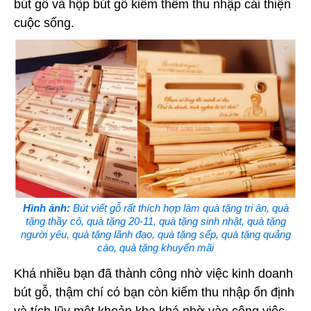
bút gỗ và hộp bút gỗ kiếm thêm thu nhập cải thiện
cuộc sống.
Hình ảnh:
Bút viết gỗ rất thích hợp làm quà tặng tri ân, quà
tặng thầy cô, quà tặng 20-11, quà tặng sinh nhật, quà tặng
người yêu, quà tặng lãnh đạo, quà tặng sếp, quà tặng quảng
cáo, quà tặng khuyến mãi
Khá nhiều bạn đã thành công nhờ việc kinh doanh
bút gỗ, thậm chí có bạn còn kiếm thu nhập ổn định
và tích lũy một khoản kha khá nhờ vào công việc