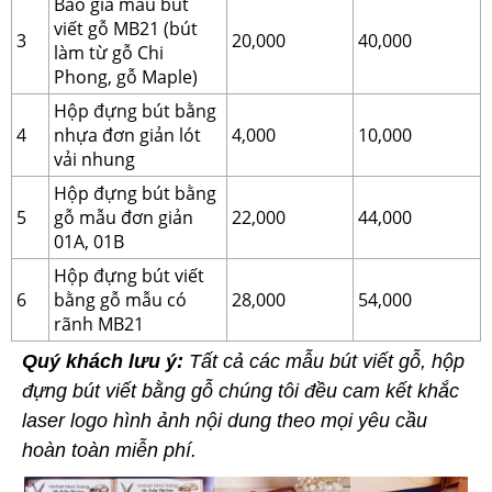
Báo giá mẫu bút
viết gỗ MB21 (bút
3
20,000
40,000
làm từ gỗ Chi
Phong, gỗ Maple)
Hộp đựng bút bằng
4
nhựa đơn giản lót
4,000
10,000
vải nhung
Hộp đựng bút bằng
5
gỗ mẫu đơn giản
22,000
44,000
01A, 01B
Hộp đựng bút viết
6
bằng gỗ mẫu có
28,000
54,000
rãnh MB21
Quý khách lưu ý:
Tất cả các mẫu bút viết gỗ, hộp
đựng bút viết bằng gỗ chúng tôi đều cam kết khắc
laser logo hình ảnh nội dung theo mọi yêu cầu
hoàn toàn miễn phí.