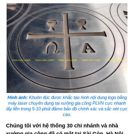
Hình ảnh:
Khuôn đúc được khắc tạo hình nội dung logo bằng
máy laser chuyên dụng tại xưởng gia công PLVN cực nhanh
lấy liền trong 5-10 phút đảme bảo độ chính xác và sắc nét cực
cao.
Chúng tôi với hệ thống 30 chi nhánh và nhà
xưởng gia công đã có mặt tại Sài Gòn, Hà Nội,