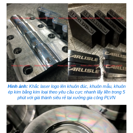
Hình ảnh:
Khắc laser logo lên khuôn đúc, khuôn mẫu, khuôn
ép kim bằng kim loại theo yêu cầu cực nhanh lấy liền trong 5
phút với giá thành siêu rẻ tại xưởng gia công PLVN