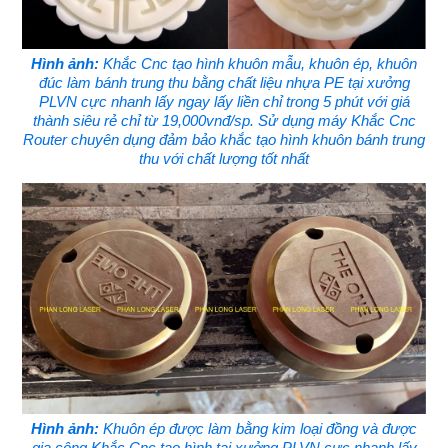
Hình ảnh:
Khắc Cnc tạo hình khuôn mẫu, khuôn ép, khuôn
đúc làm bánh trung thu bằng chất liệu nhựa PE tại xưởng
PLVN cực nhanh lấy ngay lấy liền chỉ trong 5 phút với giá
thành siêu rẻ chỉ từ 19,000vnđ/sp. Sử dụng máy Khắc Cnc
Router chuyên dụng đảm bảo khắc tạo hình khuôn bánh trung
thu với chất lượng tốt nhất
Hình ảnh:
Khuôn ép được làm bằng kim loại đồng và được
gia công Khắc Cnc tạo hình tại xưởng PLVN cực nhanh lấy