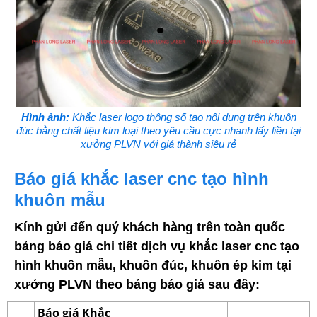
Hình ảnh:
Khắc laser logo thông số tạo nội dung trên khuôn
đúc bằng chất liệu kim loại theo yêu cầu cực nhanh lấy liền tại
xưởng PLVN với giá thành siêu rẻ
Báo giá khắc laser cnc tạo hình
khuôn mẫu
Kính gửi đến quý khách hàng trên toàn quốc
bảng báo giá chi tiết dịch vụ khắc laser cnc tạo
hình khuôn mẫu, khuôn đúc, khuôn ép kim tại
xưởng PLVN theo bảng báo giá sau đây:
Báo giá Khắc