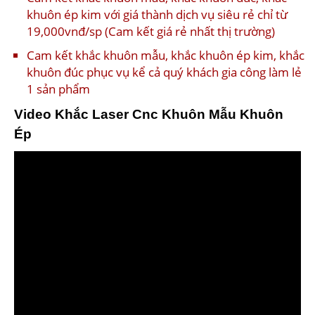
khuôn ép kim với giá thành dịch vụ siêu rẻ chỉ từ
19,000vnđ/sp (Cam kết giá rẻ nhất thị trường)
Cam kết khắc khuôn mẫu, khắc khuôn ép kim, khắc
khuôn đúc phục vụ kể cả quý khách gia công làm lẻ
1 sản phẩm
Video Khắc Laser Cnc Khuôn Mẫu Khuôn
Ép