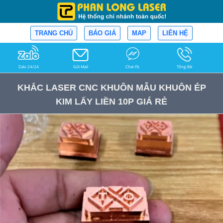
TRANG CHỦ
BÁO GIÁ
MAP
LIÊN HỆ
Zalo 24/24
Gửi Mail
Chat Fb
Tổng đài
KHẮC LASER CNC KHUÔN MẪU KHUÔN ÉP
KIM LẤY LIỀN 10P GIÁ RẺ