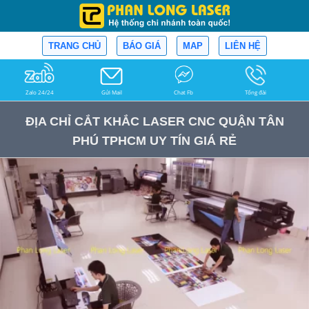
TRANG CHỦ
BÁO GIÁ
MAP
LIÊN HỆ
Zalo 24/24
Gửi Mail
Chat Fb
Tổng đài
ĐỊA CHỈ CẮT KHẮC LASER CNC QUẬN TÂN
PHÚ TPHCM UY TÍN GIÁ RẺ