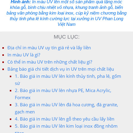
Hình ảnh:
In màu UV lên một số sản phẩm quà tặng móc
khóa gỗ, bình chịu nhiệt vỏ nhựa, khung tranh ảnh gỗ, biển
bảng văn phòng bằng kim loại inox, cúp kỷ niệm chương bằng
thủy tinh pha lê kính cường lực tại xưởng in UV Phan Long
Việt Nam
MỤC LỤC:
Địa chỉ in màu UV uy tín giá rẻ và lấy liền
In màu UV là gì?
Có thể in màu UV trên những chất liệu gì?
Bảng báo giá chi tiết dịch vụ in UV trên mọi chất liệu
1. Báo giá in màu UV lên kính thủy tinh, pha lê, gốm
sứ
2. Báo giá in màu UV lên nhựa PE, Mica Acrylic,
Formex
3. Báo giá in màu UV lên đá hoa cương, đá granite,
gạch men
4. Báo giá in màu UV lên gỗ theo yêu cầu lấy liền
5. Báo giá in màu UV lên kim loại inox đồng nhôm
titan