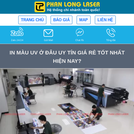
TRANG CHỦ
BÁO GIÁ
MAP
LIÊN HỆ
Zalo 24/24
Gửi Mail
Chat Fb
Tổng đài
IN MÀU UV Ở ĐÂU UY TÍN GIÁ RẺ TỐT NHẤT
HIỆN NAY?