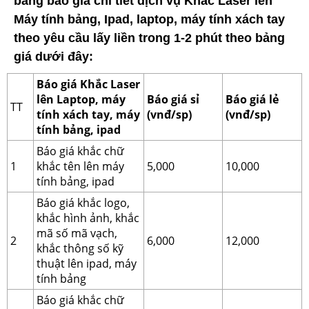
bảng báo giá chi tiết dịch vụ Khắc Laser lên
Máy tính bảng, Ipad, laptop, máy tính xách tay
theo yêu cầu lấy liền trong 1-2 phút theo bảng
giá dưới đây:
Báo giá Khắc Laser
lên Laptop, máy
Báo giá sỉ
Báo giá lẻ
TT
tính xách tay, máy
(vnđ/sp)
(vnđ/sp)
tính bảng, ipad
Báo giá khắc chữ
1
khắc tên lên máy
5,000
10,000
tính bảng, ipad
Báo giá khắc logo,
khắc hình ảnh, khắc
mã số mã vạch,
2
6,000
12,000
khắc thông số kỹ
thuật lên ipad, máy
tính bảng
Báo giá khắc chữ