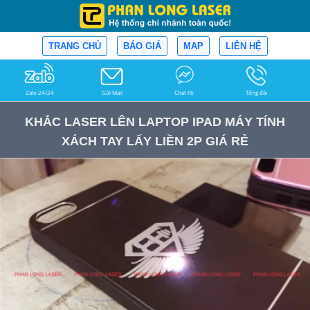
TRANG CHỦ
BÁO GIÁ
MAP
LIÊN HỆ
Zalo 24/24
Gửi Mail
Chat Fb
Tổng đài
KHẮC LASER LÊN LAPTOP IPAD MÁY TÍNH
XÁCH TAY LẤY LIỀN 2P GIÁ RẺ