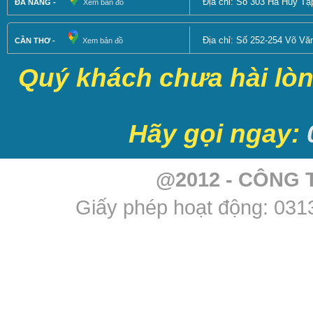
Địa chỉ: Số 303 Hà Huy T
ĐÀ NẴNG -
Xem bản đồ
Địa chỉ: Số 252-254 Võ Vă
CẦN THƠ -
Xem bản đồ
Quý khách chưa hài lòng
Hãy gọi ngay:
@2012 - CÔNG 
Giấy phép hoạt động: 0