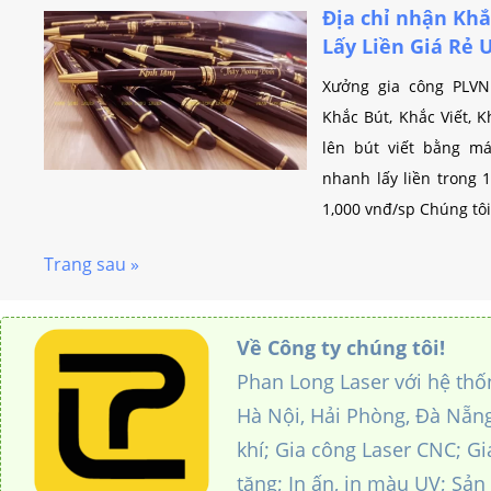
Địa chỉ nhận Khắ
Lấy Liền Giá Rẻ 
Xưởng gia công PLV
Khắc Bút, Khắc Viết, 
lên bút viết bằng má
nhanh lấy liền trong 1
1,000 vnđ/sp Chúng tôi
Trang sau »
Về Công ty chúng tôi!
Phan Long Laser với hệ thố
Hà Nội, Hải Phòng, Đà Nẵng
khí; Gia công Laser CNC; G
tặng; In ấn, in màu UV; Sản