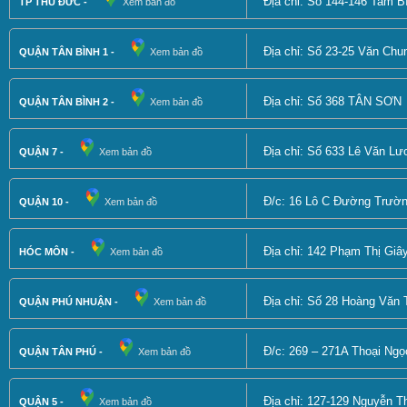
Địa chỉ: Số 144-146 Tam B
TP THỦ ĐỨC -
Xem bản đồ
Địa chỉ: Số 23-25 Văn Chu
QUẬN TÂN BÌNH 1 -
Xem bản đồ
Địa chỉ: Số 368 TÂN SƠN
QUẬN TÂN BÌNH 2 -
Xem bản đồ
Địa chỉ: Số 633 Lê Văn L
QUẬN 7 -
Xem bản đồ
Đ/c: 16 Lô C Đường Trườ
QUẬN 10 -
Xem bản đồ
Địa chỉ: 142 Phạm Thị Giâ
HÓC MÔN -
Xem bản đồ
Địa chỉ: Số 28 Hoàng Văn
QUẬN PHÚ NHUẬN -
Xem bản đồ
Đ/c: 269 – 271A Thoại Ng
QUẬN TÂN PHÚ -
Xem bản đồ
Địa chỉ: 127-129 Nguyễn T
QUẬN 5 -
Xem bản đồ