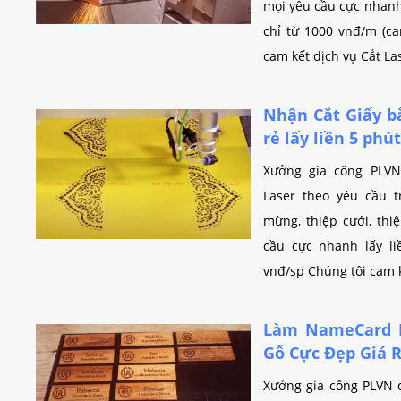
mọi yêu cầu cực nhanh 
chỉ từ 1000 vnđ/m (ca
cam kết dịch vụ Cắt La
Nhận Cắt Giấy b
rẻ lấy liền 5 phút
Xưởng gia công PLV
Laser theo yêu cầu t
mừng, thiệp cưới, thi
cầu cực nhanh lấy li
vnđ/sp Chúng tôi cam k
Làm NameCard D
Gỗ Cực Đẹp Giá 
Xưởng gia công PLVN 