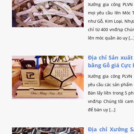
Xưởng gia công PLVN
mọi yêu cầu lên Móc T
như Gỗ, Kim Loại, Nhựa 
chỉ từ 400 vnđ/sp Chún
lên móc quần áo uy […
Địa chỉ Sản xuấ
bằng Gỗ giá Cực 
Xưởng gia công PLVN 
yêu cầu các sản phẩm 
Bàn lấy liền trong 5 ph
vnđ/sp Chúng tôi cam 
để bàn uy […]
Địa chỉ Xưởng S