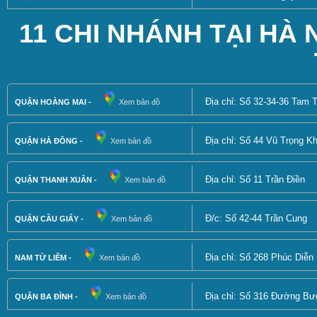
11 CHI NHÁNH TẠI HÀ N
Địa chỉ: Số 32-34-36 Tam 
QUẬN HOÀNG MAI -
Xem bản đồ
Địa chỉ: Số 44 Vũ Trọng 
QUẬN HÀ ĐÔNG -
Xem bản đồ
Địa chỉ: Số 11 Trần Điền
QUẬN THANH XUÂN -
Xem bản đồ
Đ/c: Số 42-44 Trần Cung
QUẬN CẦU GIẤY -
Xem bản đồ
Địa chỉ: Số 268 Phúc Diễn
NAM TỪ LIÊM -
Xem bản đồ
Địa chỉ: Số 316 Đường B
QUẬN BA ĐÌNH -
Xem bản đồ