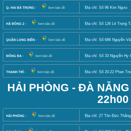
Địa chỉ: Số 96 Kim Ngưu
Q. HAI BÀ TRƯNG -
Xem bản đồ
Địa chỉ: Số 126 Lê Trọng 
HÀ ĐÔNG 2 -
Xem bản đồ
Địa chỉ: Số 686 Nguyễn V
QUẬN LONG BIÊN -
Xem bản đồ
Địa chỉ: Số 33 Nguyễn Hy
ĐỐNG ĐA -
Xem bản đồ
Địa chỉ: Số 20-22 Phan Tr
THANH TRÌ -
Xem bản đồ
HẢI PHÒNG - ĐÀ NẴNG -
22h00
Địa chỉ: 27 Tôn Đức Thắn
HẢI PHÒNG -
Xem bản đồ